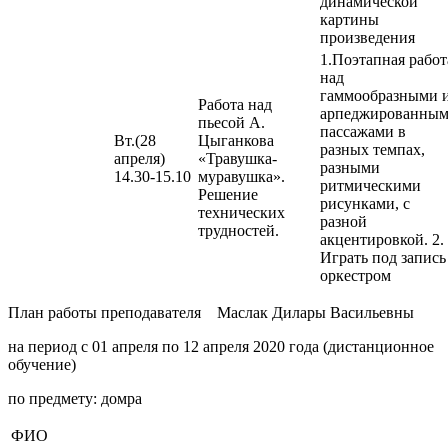
динамической
картины
произведения
1.Поэтапная работ
над
гаммообразными 
Работа над
арпеджированны
пьесой А.
пассажами в
Вт.(28
Цыганкова
разных темпах,
апреля)
«Травушка-
разными
14.30-15.10
муравушка».
ритмическими
Решение
рисунками, с
технических
разной
трудностей.
акцентировкой. 2.
Играть под запись
оркестром
План работы преподавателя Маслак Дилары Васильевны
на период с 01 апреля по 12 апреля 2020 года (дистанционное
обучение)
по предмету: домра
ФИО