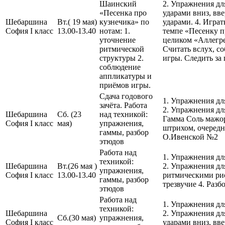
Шаинский
2. Упражнения дл
«Песенка про
ударами вниз, вв
Шебаршина
Вт.( 19 мая)
кузнечика» по
ударами. 4. Игра
София I класс
13.00-13.40
нотам: 1.
темпе «Песенку пр
уточнение
целиком «Аллегре
ритмической
Считать вслух, с
структуры 2.
игры. Следить за 
соблюдение
аппликатуры и
приёмов игры.
Сдача годового
1. Упражнения дл
зачёта. Работа
2. Упражнения дл
Шебаршина
Сб. (23
над техникой:
Гамма Соль мажор
София I класс
мая)
упражнения,
штрихом, очередн
гаммы, разбор
О.Ивенской №2
этюдов
Работа над
1. Упражнения дл
техникой:
Шебаршина
Вт.(26 мая )
2. Упражнения дл
упражнения,
София I класс
13.00-13.40
ритмическими рис
гаммы, разбор
трезвучие 4. Разб
этюдов
Работа над
1. Упражнения дл
техникой:
Шебаршина
2. Упражнения дл
Сб.(30 мая)
упражнения,
София I класс
ударами вниз, вв