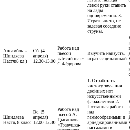
левой руки ставить
на лады
одновременно. 3.
Играть чисто, не
задевая соседние
струны.
Работа над
Ансамбль -
Сб. (4
пьесой
Выучить наизусть,
Шиндяева
апреля)
«Лисий шаг»
играть с динамикой
Настя(8 кл.)
12.30-13.00
С.Фёдорова
1. Отработать
чистоту звучания
двойных нот
искусственными
фложолетами 2.
Поэтапная работа
Работа над
Вс. (5
над
пьесой А.
Шиндяева
апреля)
гаммообразными и
Цыганкова
Настя, 8 класс
12.00-12.30
арпеджированными
«Травушка-
пассажами в