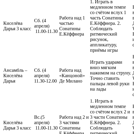
1. Играть в
медленном темпе
со счётом вслух 1
Работа над 1
часть Сонатины
Сб. (4
Киселёва
частью
Е.Кёффнера. 2.
апреля)
Дарья 3 класс
Сонатины
Соблюдать
11.00-11.30
Е.Кёффнера
ритмический
рисунок,
аппликатуру,
приёмы игры
Играть ударами
вниз мягким
Ансамбль –
Сб. (4
Работа над
нажимом на струну.
Киселёва
апреля)
«Канцоной»
Точно ставить
Дарья
11.30-12.00
Де Милано
пальцы левой руки
на лады
1. Играть в
медленном темпе
со счётом вслух 2 и
Вс.(5
Работа над 2 и
3 части Сонатины
Киселёва
апреля)
3 частями
Е.Кёффнера. 2.
Дарья 3 класс
11.00-11.30
Сонатины
Соблюдать
Е.Кёффнера
ритмический