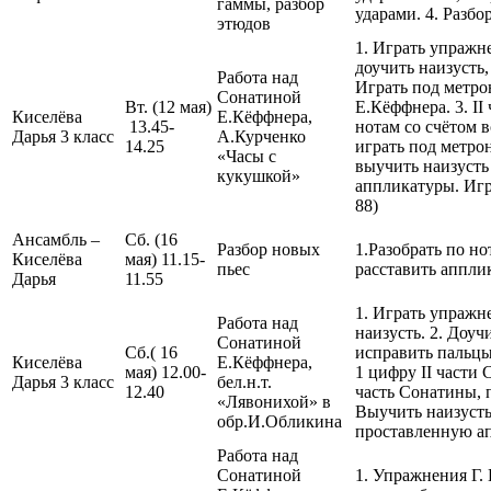
гаммы, разбор
ударами. 4. Разб
этюдов
1. Играть упражн
доучить наизусть,
Работа над
Играть под метро
Сонатиной
Вт. (12 мая)
Е.Кёффнера. 3. II
Киселёва
Е.Кёффнера,
13.45-
нотам со счётом в
Дарья 3 класс
А.Курченко
14.25
играть под метро
«Часы с
выучить наизусть
кукушкой»
аппликатуры. Игр
88)
Ансамбль –
Сб. (16
Разбор новых
1.Разобрать по н
Киселёва
мая) 11.15-
пьес
расставить аппли
Дарья
11.55
1. Играть упраж
Работа над
наизусть. 2. Доу
Сонатиной
Сб.( 16
исправить пальцы
Киселёва
Е.Кёффнера,
мая) 12.00-
1 цифру II части 
Дарья 3 класс
бел.н.т.
12.40
часть Сонатины, 
«Лявонихой» в
Выучить наизусть
обр.И.Обликина
проставленную а
Работа над
Сонатиной
1. Упражнения Г.