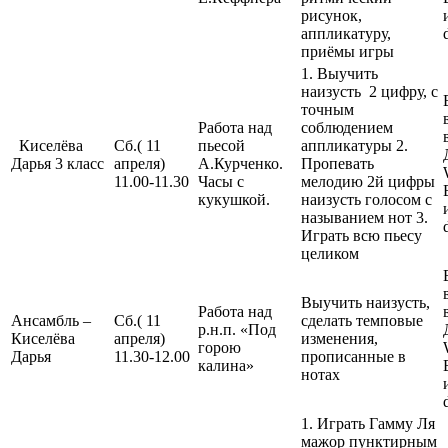
рисунок,
аппликатуру,
приёмы игры
1. Выучить
наизусть 2 цифру, с
точным
Работа над
соблюдением
Киселёва
Сб.( 11
пьесой
аппликатуры 2.
Дарья 3 класс
апреля)
А.Курченко.
Пропевать
11.00-11.30
Часы с
мелодию 2й цифры
кукушкой.
наизусть голосом с
называнием нот 3.
Играть всю пьесу
целиком
Выучить наизусть,
Работа над
Ансамбль –
Сб.( 11
сделать темповые
р.н.п. «Под
Киселёва
апреля)
изменения,
горою
Дарья
11.30-12.00
прописанные в
калина»
нотах
1. Играть Гамму Ля
мажор пунктирным