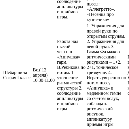
соблюдение
пьесы:
аппликатуры
«Аллегретто»,
и приёмов
«Песенка про
игры.
кузнечика»
1. Упражнения для
правой руки по
открытым струнам.
Работа над
2. Упражнения для
пьесой
левой руки. 3.
чеш.н.п.
Гамма Фа мажор
«Аннушка»
ритмическими
гарм.
рисунками – 1+2,
В.Ребикова по
2+1, тоническое
Вс.( 12
Шебаршина
нотам: 1.
трезвучие. 4.
апреля)
София I класс
уточнение
Играть уверенно по
10.30-11.00
ритмической
нотам пьесу
структуры 2.
«Аннушка» в
соблюдение
медленном темпе
аппликатуры
со счётом вслух,
и приёмов
соблюдать
игры.
ритмический
рисунок,
аппликатуру,
приёмы игры