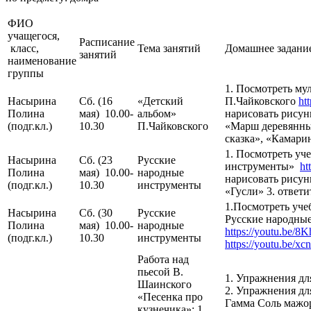
ФИО
учащегося,
Расписание
класс,
Тема занятий
Домашнее задан
занятий
наименование
группы
1. Посмотреть му
Насырина
Сб. (16
«Детский
П.Чайковского
ht
Полина
мая) 10.00-
альбом»
нарисовать рисун
(подг.кл.)
10.30
П.Чайковского
«Марш деревянны
сказка», «Камарин
1. Посмотреть уч
Насырина
Сб. (23
Русские
инструменты»
ht
Полина
мая) 10.00-
народные
нарисовать рисун
(подг.кл.)
10.30
инструменты
«Гусли» 3. ответ
1.Посмотреть уче
Насырина
Сб. (30
Русские
Русские народны
Полина
мая) 10.00-
народные
https://youtu.be
(подг.кл.)
10.30
инструменты
https://youtu.be/
Работа над
пьесой В.
1. Упражнения дл
Шаинского
2. Упражнения дл
«Песенка про
Гамма Соль мажор
кузнечика»: 1.