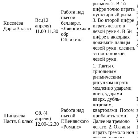
ритмом. 2. В 1й
цифре точно играть
Работа над
пунктирный ритм.
пьесой –
Вс.(12
3. Во второй цифре
Киселёва
бел.нар.т.
апреля)
играть легато в
Дарья 3 класс
«Лявониха» в
11.00-11.30
левой руке 4. В 5й
обр.
цифре в аккордах
Обликина
дожимать пальцы
левой руки, следить
за постановкой
левой руки.
1. Такты с
триольным
ритмическим
рисунком играть
медленно ударами
вниз, ударами
вверх, дубль-
штрихом,
Работа над
квартолями. Потом
Сб. (4
Шиндяева
пьесой
прибавить темп.
апреля)
Настя, 8 класс
Г.Венявского
Далее на тремоло
12.00-12.30
«Романс»
легато. 2. Октавы
играть тремоло нон
легато, пальцы