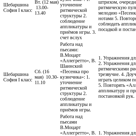
Вт. (12 мая)
штрихом, очередн
Шебаршина
уточнение
13.00-
ритмическую пуль
София I класс
ритмической
13.40
мелодию «Песенки
структуры 2.
нотами 5. Повтор
соблюдение
соблюдать апплик
аппликатуры и
посадкой и поста
приёмов игры. 3.
счет вслух
Работа над
пьесами:
В.Моцарт
1. Упражнения дл
«Аллегретто», В.
2. Упражнения дл
Шаинский
ритмическими рис
Сб. (16
«Песенка про
Шебаршина
трезвучие. 4. До
мая) 10.30-
кузнечика»: 1.
София I класс
играть целиком п
11.10
уточнение
5. Повторять «Ал
ритмической
аппликатуру и пр
структуры 2.
постановкой рук.
соблюдение
аппликатуры и
приёмов игры.
Работа над
пьесами
В.Моцарт
«Аллегретто», В.
1. Упражнения дл