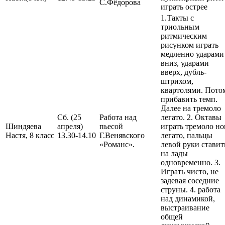
С.Фёдорова
играть острее
1.Такты с
триольным
ритмическим
рисунком играть
медленно ударами
вниз, ударами
вверх, дубль-
штрихом,
квартолями. Пото
прибавить темп.
Далее на тремоло
Сб. (25
Работа над
легато. 2. Октавы
Шиндяева
апреля)
пьесой
играть тремоло но
Настя, 8 класс
13.30-14.10
Г.Венявского
легато, пальцы
«Романс».
левой руки ставит
на лады
одновременно. 3.
Играть чисто, не
задевая соседние
струны. 4. работа
над динамикой,
выстраивание
общей