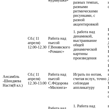
муравушка»
разных темпах,
разными
ритмическими
рисунками, с
разной
акцентировкой
1. работа над
динамикой,
Сб.( 11
Работа над
выстраивание
апреля)
пьесой
общей
12.00-12.30
Г.Венявского
динамической
«Романс»
картины
произведения
Сб.( 11
Работа над
Играть по нотам,
Ансамбль
апреля)
пьесой
считая вслух, точно
-Шиндяева
12.30-13.00
С.Фёдорова
соблюдая
Настя(8 кл.)
«Милонга»
аппликатуру
1. Работа над
Работа над