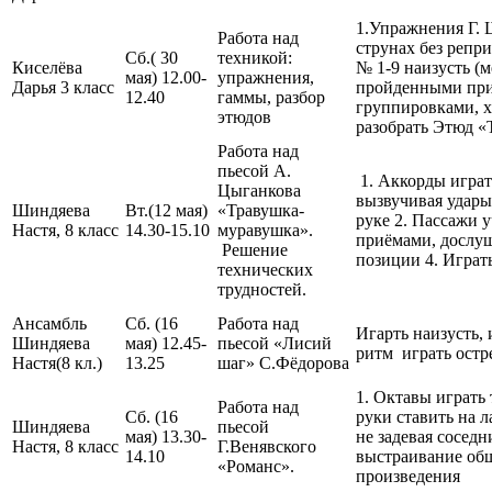
1.Упражнения Г. 
Работа над
струнах без репр
Сб.( 30
техникой:
Киселёва
№ 1-9 наизусть (м
мая) 12.00-
упражнения,
Дарья 3 класс
пройденными при
12.40
гаммы, разбор
группировками, х
этюдов
разобрать Этюд 
Работа над
пьесой А.
1. Аккорды играт
Цыганкова
вызвучивая удары
Шиндяева
Вт.(12 мая)
«Травушка-
руке 2. Пассажи 
Настя, 8 класс
14.30-15.10
муравушка».
приёмами, дослуш
Решение
позиции 4. Играт
технических
трудностей.
Ансамбль
Сб. (16
Работа над
Игарть наизусть,
Шиндяева
мая) 12.45-
пьесой «Лисий
ритм играть остр
Настя(8 кл.)
13.25
шаг» С.Фёдорова
1. Октавы играть
Работа над
Сб. (16
руки ставить на л
Шиндяева
пьесой
мая) 13.30-
не задевая соседн
Настя, 8 класс
Г.Венявского
14.10
выстраивание об
«Романс».
произведения