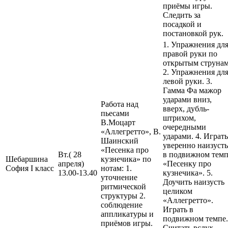
приёмы игры.
Следить за
посадкой и
постановкой рук.
1. Упражнения дл
правой руки по
открытым струнам
2. Упражнения дл
левой руки. 3.
Гамма Фа мажор
ударами вниз,
Работа над
вверх, дубль-
пьесами
штрихом,
В.Моцарт
очередными
«Аллегретто», В.
ударами. 4. Играть
Шаинский
уверенно наизусть
«Песенка про
Вт.( 28
в подвижном темп
Шебаршина
кузнечика» по
апреля)
«Песенку про
София I класс
нотам: 1.
13.00-13.40
кузнечика». 5.
уточнение
Доучить наизусть
ритмической
целиком
структуры 2.
«Аллегретто».
соблюдение
Играть в
аппликатуры и
подвижном темпе.
приёмов игры.
Считать вслух,