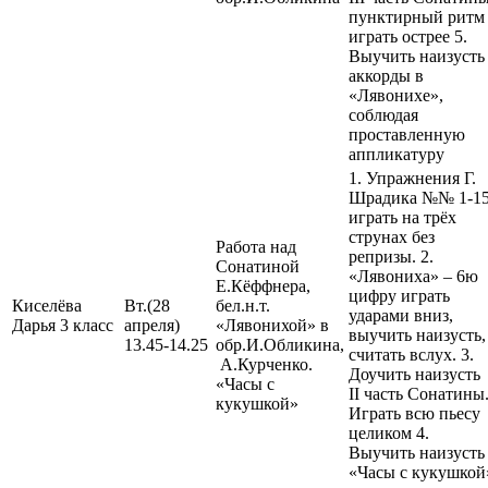
пунктирный ритм
играть острее 5.
Выучить наизусть
аккорды в
«Лявонихе»,
соблюдая
проставленную
аппликатуру
1. Упражнения Г.
Шрадика №№ 1-1
играть на трёх
струнах без
Работа над
репризы. 2.
Сонатиной
«Лявониха» – 6ю
Е.Кёффнера,
цифру играть
Киселёва
Вт.(28
бел.н.т.
ударами вниз,
Дарья 3 класс
апреля)
«Лявонихой» в
выучить наизусть,
13.45-14.25
обр.И.Обликина,
считать вслух. 3.
А.Курченко.
Доучить наизусть
«Часы с
II часть Сонатины
кукушкой»
Играть всю пьесу
целиком 4.
Выучить наизусть
«Часы с кукушкой