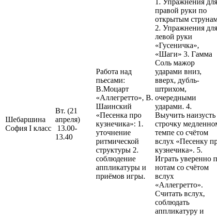
1. Упражнения дл
правой руки по
открытым струнам
2. Упражнения дл
левой руки
«Гусеничка»,
«Шаги» 3. Гамма
Соль мажор
Работа над
ударами вниз,
пьесами:
вверх, дубль-
В.Моцарт
штрихом,
«Аллегретто», В.
очередными
Шаинский
ударами. 4.
Вт. (21
«Песенка про
Выучить наизусть
Шебаршина
апреля)
кузнечика»: 1.
строчку медленно
София I класс
13.00-
уточнение
темпе со счётом
13.40
ритмической
вслух «Песенку п
структуры 2.
кузнечика». 5.
соблюдение
Играть уверенно 
аппликатуры и
нотам со счётом
приёмов игры.
вслух
«Аллегретто».
Считать вслух,
соблюдать
аппликатуру и