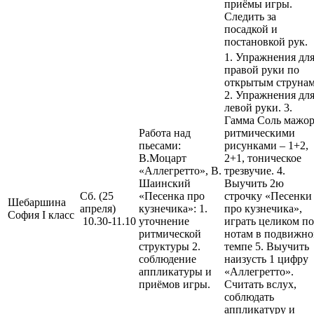
приёмы игры.
Следить за
посадкой и
постановкой рук.
1. Упражнения дл
правой руки по
открытым струнам
2. Упражнения дл
левой руки. 3.
Гамма Соль мажо
Работа над
ритмическими
пьесами:
рисунками – 1+2,
В.Моцарт
2+1, тоническое
«Аллегретто», В.
трезвучие. 4.
Шаинский
Выучить 2ю
Сб. (25
«Песенка про
строчку «Песенки
Шебаршина
апреля)
кузнечика»: 1.
про кузнечика»,
София I класс
10.30-11.10
уточнение
играть целиком по
ритмической
нотам в подвижн
структуры 2.
темпе 5. Выучить
соблюдение
наизусть 1 цифру
аппликатуры и
«Аллегретто».
приёмов игры.
Считать вслух,
соблюдать
аппликатуру и