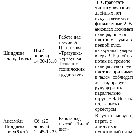
1. Отработать
чистоту звучания
двойных нот
искусственными
фложолетами 2. В
аккордах дожимат
пальцы, играть
Работа над
плотным звуком в
пьесой А.
правой руке,
Цыганкова
Вт.(21
вызвучивая удары
Шиндяева
«Травушка-
апреля)
вверх 3. В двойны
Настя, 8 класс
муравушка».
14.30-15.10
нотах на тремоло
Решение
пальцы левой рук
технических
плотнее прижимат
трудностей.
к ладам, соблюдат
легато, правую
руку держать
параллельно
струнам 4. Играть
под запись с
оркестром
Выучить наизусть
Работа над
Ансамбль
Сб. (25
играть с
пьесой «Лисий
Шиндяева
апреля)
динамикой,
шаг»
Настя(8 кл.)
12.45-13.25
пунктирный рит