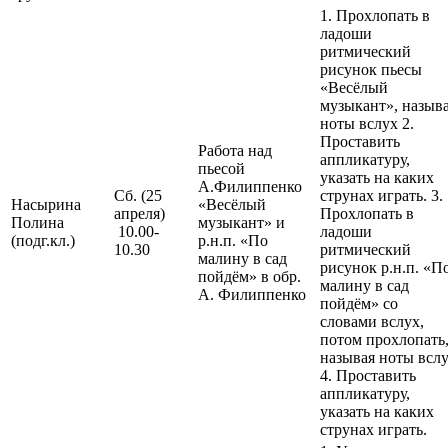
1. Прохлопать в
ладоши
ритмический
рисунок пьесы
«Весёлый
музыкант», назыв
ноты вслух 2.
Проставить
Работа над
аппликатуру,
пьесой
указать на каких
А.Филиппенко
Сб. (25
струнах играть. 3.
Насырина
«Весёлый
апреля)
Прохлопать в
Полина
музыкант» и
10.00-
ладоши
(подг.кл.)
р.н.п. «По
10.30
ритмический
малину в сад
рисунок р.н.п. «П
пойдём» в обр.
малину в сад
А. Филиппенко
пойдём» со
словами вслух,
потом прохлопать
называя ноты всл
4. Проставить
аппликатуру,
указать на каких
струнах играть.