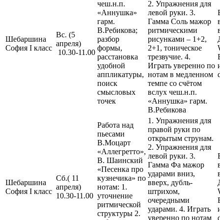
чеш.н.п.
2. Упражнения для
«Аннушка»
левой руки. 3.
гарм.
Гамма Соль мажор
В.Ребикова;
ритмическими
Вс. (5
Шебаршина
разбор
рисунками – 1+2,
апреля)
София I класс
формы,
2+1, тоническое
10.30-11.00
расстановка
трезвучие. 4.
удобной
Играть уверенно по
аппликатуры,
нотам в медленном
поиск
темпе со счётом
смысловых
вслух чеш.н.п.
точек
«Аннушка» гарм.
В.Ребикова
1. Упражнения для
Работа над
правой руки по
пьесами
открытым струнам.
В.Моцарт
2. Упражнения для
«Аллегретто»,
левой руки. 3.
В. Шаинский
Гамма Фа мажор
«Песенка про
ударами вниз,
Сб.( 11
кузнечика» по
Шебаршина
вверх, дубль-
апреля)
нотам: 1.
София I класс
штрихом,
10.30-11.00
уточнение
очередными
ритмической
ударами. 4. Играть
структуры 2.
уверенно по нотам