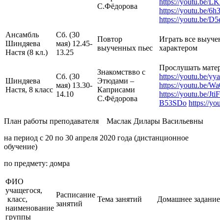
https://youtu.be/
С.Фёдорова
https://youtu.be/6
https://youtu.be
Ансамбль
Сб. (30
Повтор
Играть все выучен
Шиндяева
мая) 12.45-
выученных пьес
характером
Настя (8 кл.)
13.25
Прослушать мате
Знакомствво с
Сб. (30
https://youtu.be/y
Шиндяева
Этюдами –
мая) 13.30-
https://youtu.be
Настя, 8 класс
Каприсами
14.10
https://youtu.be/
С.Фёдорова
B53SDo
https://y
План работы преподавателя Маслак Дилары Васильевны
на период с 20 по 30 апреля 2020 года (дистанционное
обучение)
по предмету: домра
ФИО
учащегося,
Расписание
класс,
Тема занятий
Домашнее задани
занятий
наименование
группы