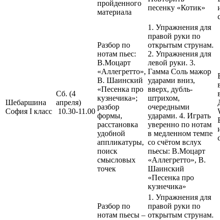
пройденного
песенку «Котик»
материала
1. Упражнения для
правой руки по
Разбор по
открытым струнам.
нотам пьес:
2. Упражнения для
В.Моцарт
левой руки. 3.
«Аллегретто»,
Гамма Соль мажор
В. Шаинский
ударами вниз,
«Песенка про
вверх, дубль-
Сб. (4
кузнечика»;
штрихом,
Шебаршина
апреля)
разбор
очередными
София I класс
10.30-11.00
формы,
ударами. 4. Играть
расстановка
уверенно по нотам
удобной
в медленном темпе
аппликатуры,
со счётом вслух
поиск
пьесы: В.Моцарт
смысловых
«Аллегретто», В.
точек
Шаинский
«Песенка про
кузнечика»
1. Упражнения для
Разбор по
правой руки по
нотам пьесы –
открытым струнам.