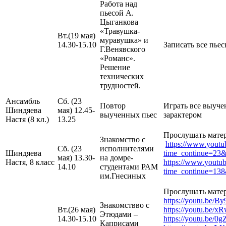
Работа над
пьесой А.
Цыганкова
«Травушка-
Вт.(19 мая)
муравушка» и
14.30-15.10
Записать все пьес
Г.Венявского
«Романс».
Решение
технических
трудностей.
Ансамбль
Сб. (23
Повтор
Играть все выучен
Шиндяева
мая) 12.45-
выученных пьес
зарактером
Настя (8 кл.)
13.25
Прослушать матер
Знакомство с
https://www.yout
Сб. (23
исполнителями
Шиндяева
time_continue=23
мая) 13.30-
на домре-
Настя, 8 класс
https://www.youtu
14.10
студентами РАМ
time_continue=1
им.Гнесиных
Прослушать матер
https://youtu.be
Знакомствво с
Вт.(26 мая)
https://youtu.be/
Этюдами –
14.30-15.10
https://youtu.be/
Каприсами