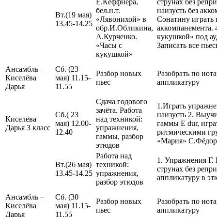
Е.Кёффнера,
струнах без репри
бел.н.т.
наизусть без акко
Вт.(19 мая)
«Лявонихой» в
Сонатину играть 
13.45-14.25
обр.И.Обликина,
аккомпанемента. 4
А.Курченко.
кукушкой» под ау
«Часы с
Записать все пьес
кукушкой»
Ансамбль –
Сб. (23
Разбор новых
Разобрать по нота
Киселёва
мая) 11.15-
пьес
аппликатуру
Дарья
11.55
Сдача годового
1.Играть упражне
зачёта. Работа
Сб.( 23
наизусть 2. Выуч
Киселёва
над техникой:
мая) 12.00-
гаммы E dur, иг
Дарья 3 класс
упражнения,
12.40
ритмическими гру
гаммы, разбор
«Мария» С.Фёдо
этюдов
Работа над
1. Упражнения Г.
Вт.(26 мая)
техникой:
струнах без репр
13.45-14.25
упражнения,
аппликатуру в эт
разбор этюдов
Ансамбль –
Сб. (30
Разбор новых
Разобрать по нота
Киселёва
мая) 11.15-
пьес
аппликатуру
Дарья
11.55