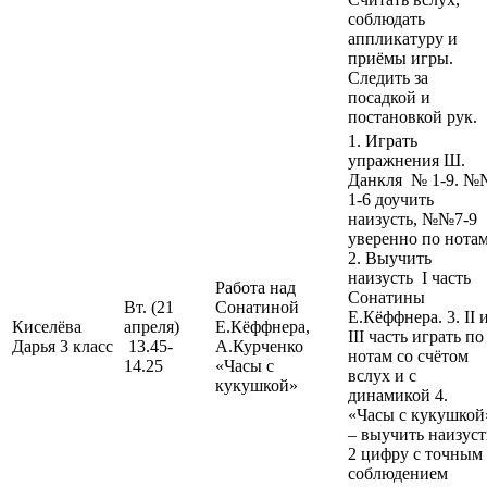
соблюдать
аппликатуру и
приёмы игры.
Следить за
посадкой и
постановкой рук.
1. Играть
упражнения Ш.
Данкля № 1-9. №
1-6 доучить
наизусть, №№7-9
уверенно по нотам
2. Выучить
наизусть I часть
Работа над
Сонатины
Вт. (21
Сонатиной
Е.Кёффнера. 3. II 
Киселёва
апреля)
Е.Кёффнера,
III часть играть по
Дарья 3 класс
13.45-
А.Курченко
нотам со счётом
14.25
«Часы с
вслух и с
кукушкой»
динамикой 4.
«Часы с кукушко
– выучить наизуст
2 цифру с точным
соблюдением