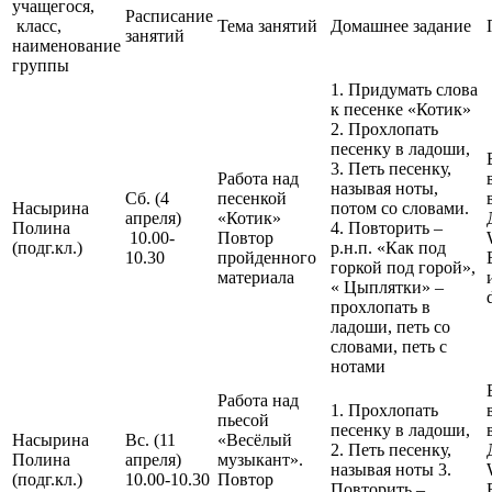
учащегося,
Расписание
класс,
Тема занятий
Домашнее задание
занятий
наименование
группы
1. Придумать слова
к песенке «Котик»
2. Прохлопать
песенку в ладоши,
3. Петь песенку,
Работа над
называя ноты,
Сб. (4
песенкой
Насырина
потом со словами.
апреля)
«Котик»
Полина
4. Повторить –
10.00-
Повтор
(подг.кл.)
р.н.п. «Как под
10.30
пройденного
горкой под горой»,
материала
« Цыплятки» –
прохлопать в
ладоши, петь со
словами, петь с
нотами
Работа над
1. Прохлопать
пьесой
песенку в ладоши,
Насырина
Вс. (11
«Весёлый
2. Петь песенку,
Полина
апреля)
музыкант».
называя ноты 3.
(подг.кл.)
10.00-10.30
Повтор
Повторить –