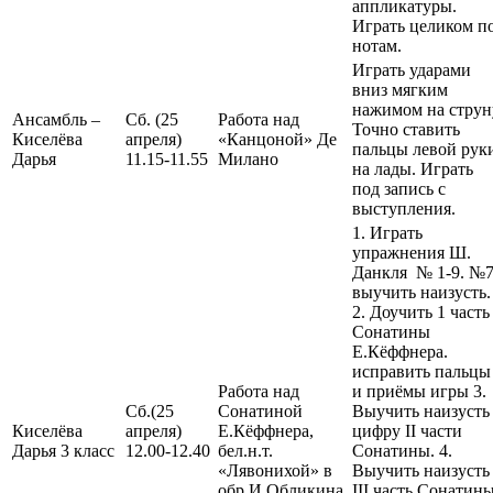
аппликатуры.
Играть целиком п
нотам.
Играть ударами
вниз мягким
нажимом на струн
Ансамбль –
Сб. (25
Работа над
Точно ставить
Киселёва
апреля)
«Канцоной» Де
пальцы левой рук
Дарья
11.15-11.55
Милано
на лады. Играть
под запись с
выступления.
1. Играть
упражнения Ш.
Данкля № 1-9. №
выучить наизусть.
2. Доучить 1 часть
Сонатины
Е.Кёффнера.
исправить пальцы
Работа над
и приёмы игры 3.
Сб.(25
Сонатиной
Выучить наизусть
Киселёва
апреля)
Е.Кёффнера,
цифру II части
Дарья 3 класс
12.00-12.40
бел.н.т.
Сонатины. 4.
«Лявонихой» в
Выучить наизусть
обр.И.Обликина
III часть Сонатины