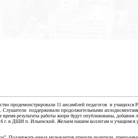
усство продемонстрировали 11 ансамблей педагогов и учащихся
в. Слушатели поддерживали продолжительными аплодисментами
время результаты работы жюри будут опубликованы, добавим лишь
016 г. в ДШИ п. Ильинский. Желаем нашим коллегам и учащимся 
ки”. Поддержать юных музыкантов пришли родители, препода