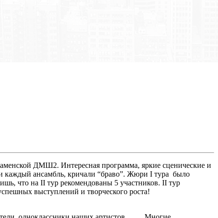
 Раменской ДМШ2. Интересная программа, яркие сценические и
 каждый ансамбль, кричали “браво”. Жюри I тура было
, что на II тур рекомендованы 5 участников. II тур
успешных выступлений и творческого роста!
ватели, одноклассники наших артистов. Многие