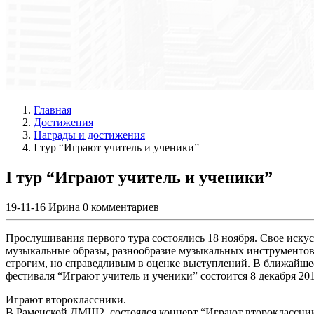
Главная
Достижения
Награды и достижения
I тур “Играют учитель и ученики”
I тур “Играют учитель и ученики”
19-11-16
Ирина
0 комментариев
Прослушивания первого тура состоялись 18 ноября. Свое иск
музыкальные образы, разнообразие музыкальных инструменто
строгим, но справедливым в оценке выступлений. В ближайшее 
фестиваля “Играют учитель и ученики” состоится 8 декабря 2
Играют второклассники.
В Раменской ДМШ2 состоялся концерт “Играют второклассни