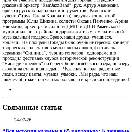
джазовый оркестр “RamJazzBand” (рук. Артур Аванесян),
оркестр русских народных инструментов “Раменский
сувенир” (рук. Елена Крапчатова), ведущая концертной
программы Юлия Шикина, солисты Оксана Панченко, Арина
Нянькина, оркестры и солисты ДМШ и ДШИ Раменского
муниципального района подарили жителям замечательный
музыкальный подарок. Браво, наши друзья, учащиеся,
коллеги! На площади Победы было очень интересно: концерт
творческих коллективов музыкальных школ, фестиваль
керамики “Синница”, турнир гончаров, одновременно
проходил фестиваль клубов исторической реконструкции
“Наследие предков” на берегу Борисоглебского озера, по озеру
скользила старинная ладья… Чудесная погода, радостные
люди, всюду цветы, музыка, улыбки…Мы рады, что наш
muzdesant тоже стал частью большого и красивого праздника!
Связанные статьи
24-07-26
“Вся история музыки в 65 карточках; Ключевые