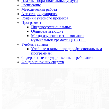
Платные образовательные услуги
Расписание
Методическая работа
Аттестация учащихся
Графики учебного процесса
Программы
Предпрофессиональные
Общеразвивающие
Метод изучения и запоминания
музыкальной грамоты QUIZLET
Учебные планы
Учебные планы к предпрофессиональным
программам
Федеральные государственные требования
Фонд оценочных средств