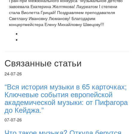
Гран-при Межзонального конкурса “Музыкальное детство”
завоевала Екатерина Желтякова! Лауреатом I степени
стала Виолетта Грицай! Поздравляем преподавателя
Светлану Ивановну Люманову! Благодарим
концертмейстера Елену Михайловну Швецову!!!
Связанные статьи
24-07-26
“Вся история музыки в 65 карточках;
Ключевые события европейской
академической музыки: от Пифагора
до Кейджа.”
07-07-26
Что такое музыка? Откуда берутся