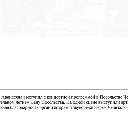
а Аванесяна выступил с концертной программой в Посольстве Ч
ательном летнем Саду Посольства. На одной сцене выступили а
ьная благодарность организаторам и звукорежиссерам Чешского 