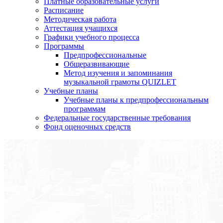
Платные образовательные услуги
Расписание
Методическая работа
Аттестация учащихся
Графики учебного процесса
Программы
Предпрофессиональные
Общеразвивающие
Метод изучения и запоминания
музыкальной грамоты QUIZLET
Учебные планы
Учебные планы к предпрофессиональным
программам
Федеральные государственные требования
Фонд оценочных средств