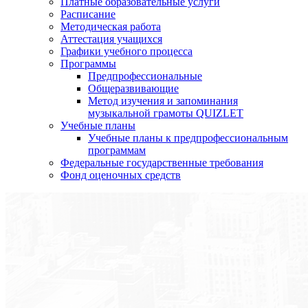
Платные образовательные услуги
Расписание
Методическая работа
Аттестация учащихся
Графики учебного процесса
Программы
Предпрофессиональные
Общеразвивающие
Метод изучения и запоминания
музыкальной грамоты QUIZLET
Учебные планы
Учебные планы к предпрофессиональным
программам
Федеральные государственные требования
Фонд оценочных средств