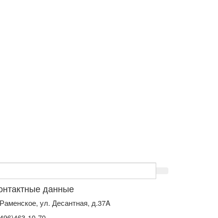
онтактные данные
. Раменское, ул. Десантная, д.37A
(496)463-10-70