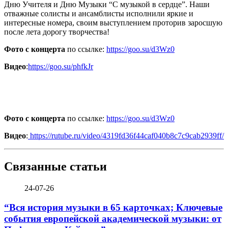
Дню Учителя и Дню Музыки “С музыкой в сердце”. Наши
отважные солисты и ансамблисты исполнили яркие и
интересные номера, своим выступлением проторив заросшую
после лета дорогу творчества!
Фото с концерта
по ссылке:
https://goo.su/d3Wz0
Видео
:
https://goo.su/phfkJr
Фото с концерта
по ссылке:
https://goo.su/d3Wz0
Видео
:
https://rutube.ru/video/4319fd36f44caf040b8c7c9cab2939ff/
Связанные статьи
24-07-26
“Вся история музыки в 65 карточках; Ключевые
события европейской академической музыки: от