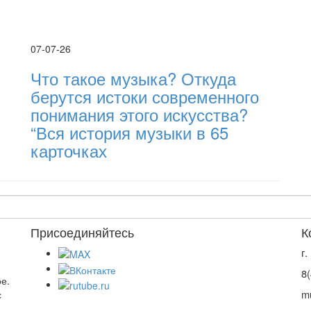
07-07-26
Что такое музыка? Откуда
берутся истоки современного
понимания этого искусства?
“Вся история музыки в 65
карточках
Присоединяйтесь
К
г
8
е.
m
с
,