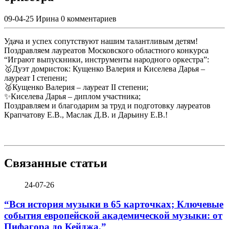
09-04-25
Ирина
0 комментариев
Удача и успех сопутствуют нашим талантливым детям!
Поздравляем лауреатов Московского областного конкурса
“Играют выпускники, инструменты народного оркестра”:
🥇Дуэт домристок: Кущенко Валерия и Киселева Дарья –
лауреат I степени;
🥈Кущенко Валерия – лауреат II степени;
✨Киселева Дарья – диплом участника;
Поздравляем и благодарим за труд и подготовку лауреатов
Крапчатову Е.В., Маслак Д.В. и Дарьину Е.В.!
Связанные статьи
24-07-26
“Вся история музыки в 65 карточках; Ключевые
события европейской академической музыки: от
Пифагора до Кейджа.”