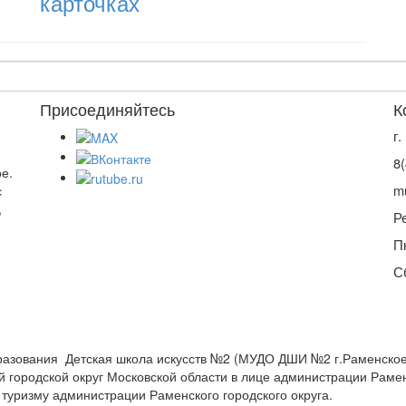
карточках
Присоединяйтесь
К
г
8
е.
m
с
,
Р
П
С
азования Детская школа искусств №2 (МУДО ДШИ №2 г.Раменское)
городской округ Московской области в лице администрации Раменс
туризму администрации Раменского городского округа.