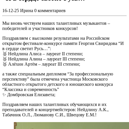
16-12-25
Ирина
0 комментариев
Мы вновь чествуем наших талантливых музыкантов –
победителей и участников конкурсов!
Поздравляем с высокими результатами на Российском
открытом фестивале-конкурсе памяти Георгия Свиридова “И
в сердце светит Русь…”:
🥈 Нейдлина Алиса – лауреат II степени;
🥉 Нейдлина Алина – лауреат III степени;
🥉 Алёхин Артём – лауреат III степени;
а также специальным дипломом “За профессиональную
перспективу” была отмечена участница Московского
областного открытого детского и юношеского конкурса
“Классика и современность”
✨ Домбровская Елизавета;
Поздравляем наших талантливых обучающихся и их
преподавателей и концертмейстеров: Нейдлину А.К.,
Табачник О.Л., Люманову С.И., Швецову Е.М.!