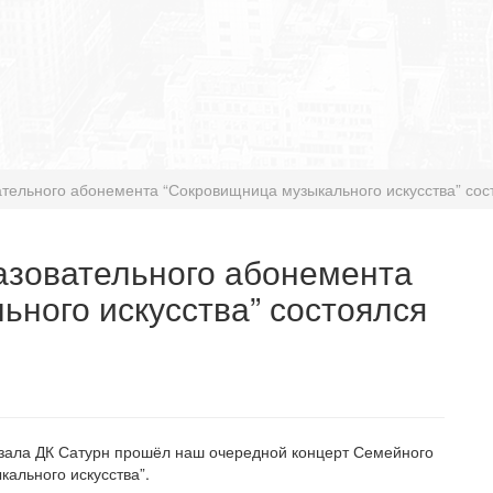
тельного абонемента “Сокровищница музыкального искусства” сос
азовательного абонемента
ного искусства” состоялся
зала ДК Сатурн прошёл наш очередной концерт Семейного
ального искусства”.