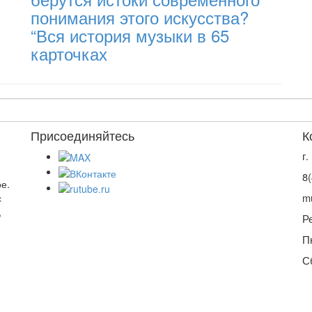
понимания этого искусства?
“Вся история музыки в 65
карточках
Присоединяйтесь
К
г
8
е.
m
с
,
Р
П
С