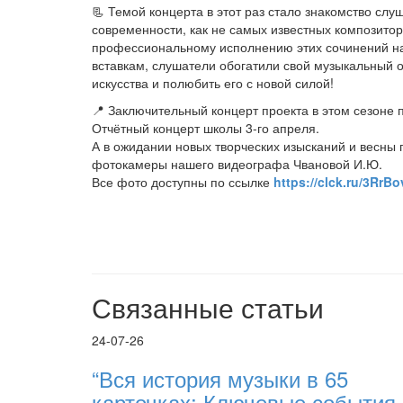
📃 Темой концерта в этот раз стало знакомство сл
современности, как не самых известных композитор
профессиональному исполнению этих сочинений 
вставкам, слушатели обогатили свой музыкальный о
искусства и полюбить его с новой силой!
📍 Заключительный концерт проекта в этом сезоне п
Отчётный концерт школы 3-го апреля.
А в ожидании новых творческих изысканий и весны 
фотокамеры нашего видеографа Чвановой И.Ю.
Все фото доступны по ссылке
https://clck.ru/3RrBo
Связанные статьи
24-07-26
“Вся история музыки в 65
карточках; Ключевые события