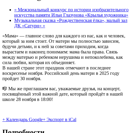
«
Межзональный конкурс по истории изобразительного
искусства памяти Ильи Глазунова «Крылья художника»
Музыкальная сказка «Рождественская ёлка», малый зал
ДК «Сатурн»
»
«Мама» — главное слово для каждого из нас, как и человек,
который за ним стоит. От матери мы полностью зависим,
будучи детьми, и к ней за советами приходим, когда
вырастаем и наконец понимаем: мама была права. Связь
между матерью и ребенком нерушима и непоколебима, как
сила любви, которая их объединяет.
В нашей стране этот праздник отмечают в последнее
воскресенье ноября. Российский день матери в 2025 году
пройдет 30 ноября.
🎼 Мы же приглашаем вас, уважаемые друзья, на концерт,
посвящённый этой важной дате, который пройдёт в нашей
школе 28 ноября в 18:00!
+ Календарь Google
+ Экспорт в iCal
Подробности