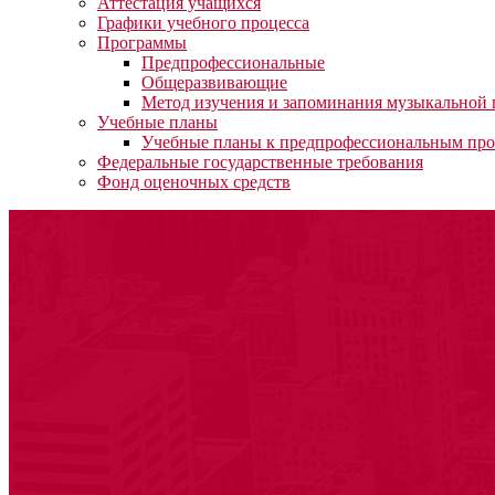
Аттестация учащихся
Графики учебного процесса
Программы
Предпрофессиональные
Общеразвивающие
Метод изучения и запоминания музыкальной
Учебные планы
Учебные планы к предпрофессиональным пр
Федеральные государственные требования
Фонд оценочных средств