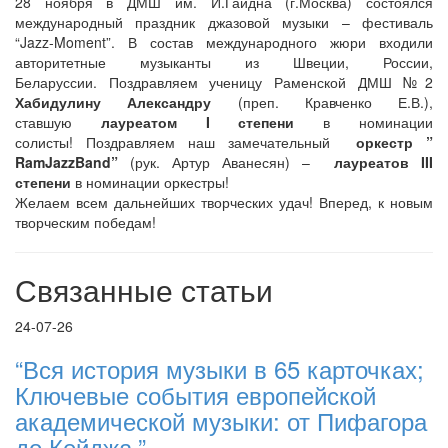
28 ноября в ДМШ им. Й.Гайдна (г.Москва) состоялся
международный праздник джазовой музыки – фестиваль
“Jazz-Moment”. В состав международного жюри входили
авторитетные музыканты из Швеции, России,
Беларуссии. Поздравляем ученицу Раменской ДМШ №2
Хабидулину Александру
(преп. Кравченко Е.В.),
ставшую
лауреатом I степени
в номинации
солисты! Поздравляем наш замечательный
оркестр ”
RamJazzBand”
(рук. Артур Аванесян) –
лауреатов III
степени
в номинации оркестры!
Желаем всем дальнейших творческих удач! Вперед, к новым
творческим победам!
Связанные статьи
24-07-26
“Вся история музыки в 65 карточках;
Ключевые события европейской
академической музыки: от Пифагора
до Кейджа.”