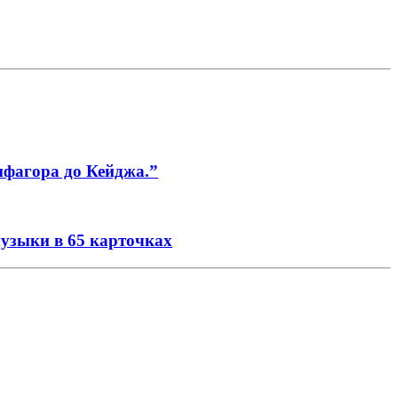
ифагора до Кейджа.”
музыки в 65 карточках