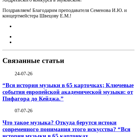
Поздравляем! Благодарим преподавателя Семенова И.Ю. и
концертмейстера Швецову Е.М.!
Связанные статьи
24-07-26
“Вся история музыки в 65 карточках; Ключевые
события европейской академической музыки: от
Пифагора до Кейджа.”
07-07-26
Что такое музыка? Откуда берутся истоки
современного понимания этого искусства? “Вся
история музыки в 65 карточках