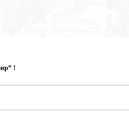
ир” !