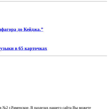
ифагора до Кейджа.”
музыки в 65 карточках
 №2 г.Раменское. В разделах нашего сайта Вы можете