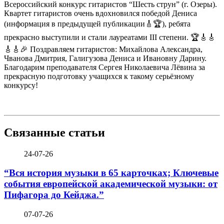
Всероссийский конкурс гитаристов “Шесть струн” (г. Озеры).
Квартет гитаристов очень вдохновился победой Дениса
(информация в предыдущей публикации🎸🏆), ребята
прекрасно выступили и стали лауреатами III степени. 🏆🎸🎸
🎸🎸🎉 Поздравляем гитаристов: Михайлова Александра,
Чванова Дмитрия, Галигузова Дениса и Ивановну Дарину.
Благодарим преподавателя Сергея Николаевича Лёвина за
прекрасную подготовку учащихся к такому серьёзному
конкурсу!
Связанные статьи
24-07-26
“Вся история музыки в 65 карточках; Ключевые
события европейской академической музыки: от
Пифагора до Кейджа.”
07-07-26