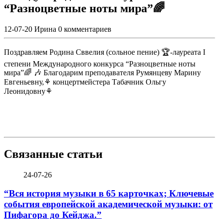
“Разноцветные ноты мира”🌈
12-07-20
Ирина
0 комментариев
Поздравляем Родина Сввелия (сольное пение) 🏆-лауреата I
степени Международного конкурса “Разноцветные ноты
мира”🌈 🎶 Благодарим преподавателя Румянцеву Марину
Евгеньевну,⚘ концертмейстера Табачник Ольгу
Леонидовну⚘
Связанные статьи
24-07-26
“Вся история музыки в 65 карточках; Ключевые
события европейской академической музыки: от
Пифагора до Кейджа.”