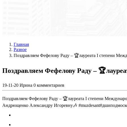
Главная
Разное
Поздравляем Фефелову Раду – 🏆лауреата I степени Меж
Поздравляем Фефелову Раду – 🏆лауреа
19-11-20
Ирина
0 комментариев
Поздравляем Фефелову Раду – 🏆лауреата I степени Междунар
Андрющенко Александру Игоревну🎶 #muzdesant#дшиподмос