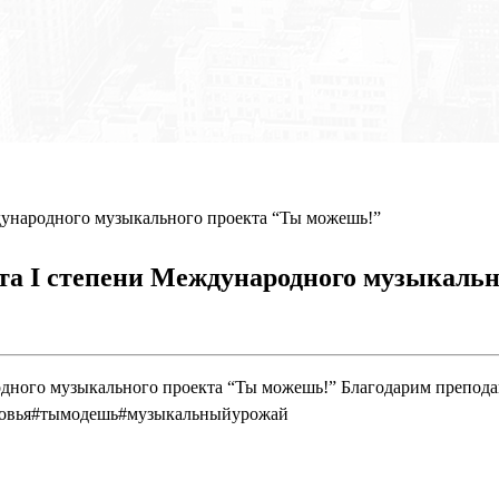
дународного музыкального проекта “Ты можешь!”
та I степени Международного музыкаль
одного музыкального проекта “Ты можешь!” Благодарим препода
ковья#тымодешь#музыкальныйурожай