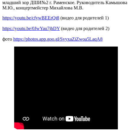
младший хор ДШИ№2 г. Раменское. Руководитель Камышова
М.Ю., концертмейстер Михайлова М.В.
https://youtu.be/cfywBEErQt8
(видео для родителей 1)
https://youtu.be/0JwYau7jhDY
(видео для родителей 2)
фото
https://photos.app.goo.gl/SvyxaZiZwoa5LaqA8