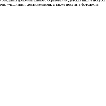
реждения дополнительного образования Детская школа искусств
ями, учащимися, достижениями, а также посетить фотоархив.