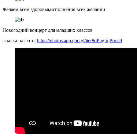
Желаем всем здоровья,исполнения всех желаний
Новогодний концерт для младших классов
ссылка на фото:
https://photos.app.goo.gl/iier8oPugfujPrma9