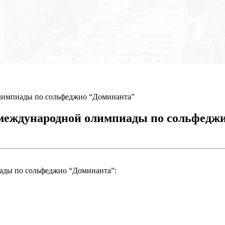
олимпиады по сольфеджио “Доминанта”
 международной олимпиады по сольфедж
ады по сольфеджио “Доминанта”: