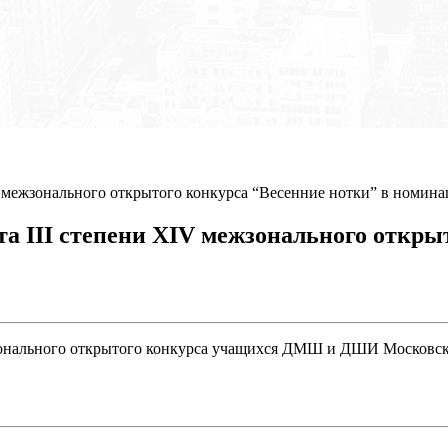
V межзонального открытого конкурса “Весенние нотки” в номина
а III степени XIV межзонального откры
жзонального открытого конкурса учащихся ДМШ и ДШИ Московско