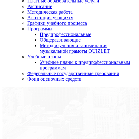
Платные образовательные услуги
Расписание
Методическая работа
Аттестация учащихся
Графики учебного процесса
Программы
Предпрофессиональные
Общеразвивающие
Метод изучения и запоминания
музыкальной грамоты QUIZLET
Учебные планы
Учебные планы к предпрофессиональным
программам
Федеральные государственные требования
Фонд оценочных средств