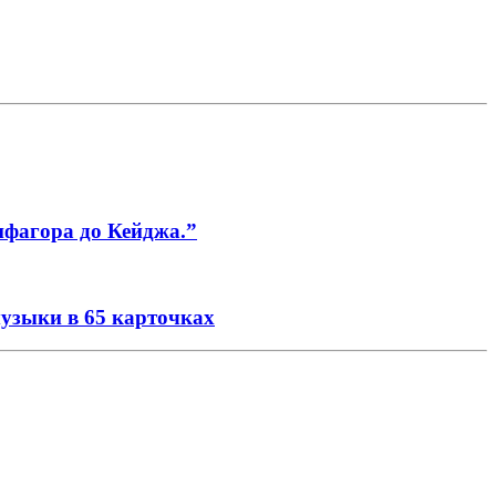
ифагора до Кейджа.”
музыки в 65 карточках