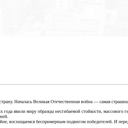
страну. Началась Великая Отечественная война — самая страшная
ых года явили миру образцы несгибаемой стойкости, массового
ней.
йне, восхищаемся беспримерным подвигом победителей. И пере