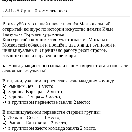
22-11-25
Ирина
0 комментариев
В эту субботу в нашей школе прошёл Межзональный
открытый конкурс по истории искусства памяти Ильи
Глазунова “Крылья художника”!
Конкурс собрал множество участников из Москвы и
Московской области и прошёл в два этапа, групповой и
индивидуальный. Оценивало работу ребят строгое,
компетентное и справедливое жюри.
💫 Наши учащиеся порадовали своим творчеством и показали
отличные результаты!
В индивидуальном первенстве среди младших команд:
🥇 Рындык Лев – 1 место,
🥈 Зернова Варвара – 2 место,
🥉 Зернова Тамара – 3 место,
🥈 в групповом первенстве заняли 2 место;
В индивидуальном первенстве старшей группы:
🥇 Лёвкина Софья – 1 место,
🥈 Рындык Елизавета – 2 место,
🥈 в групповом зачете команда заняла 2 место.