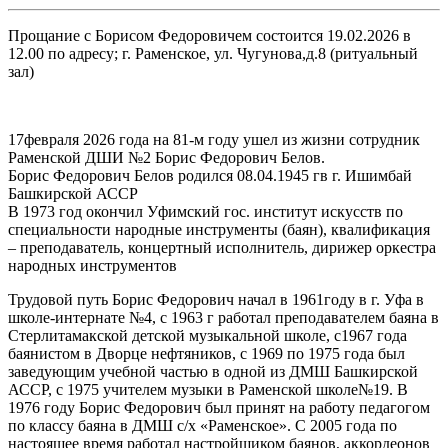
Прощание с Борисом Федоровичем состоится 19.02.2026 в
12.00 по адресу; г. Раменское, ул. Чугунова,д.8 (ритуальный
зал)
17февраля 2026 года на 81-м году ушел из жизни сотрудник
Раменской ДШИ №2 Борис Федорович Белов.
Борис Федорович Белов родился 08.04.1945 гв г. Ишимбай
Башкирской АССР
В 1973 год окончил Уфимский гос. институт искусств по
специальности народные инструменты (баян), квалификация
– преподаватель, концертный исполнитель, дирижер оркестра
народных инструментов
Трудовой путь Борис Федорович начал в 1961году в г. Уфа в
школе-интернате №4, с 1963 г работал преподавателем баяна в
Стерлитамакской детской музыкальной школе, с1967 года
баянистом в Дворце нефтяников, с 1969 по 1975 года был
заведующим учебной частью в одной из ДМШ Башкирской
АССР, с 1975 учителем музыки в Раменской школе№19. В
1976 году Борис Федорович был принят на работу педагогом
по классу баяна в ДМШ с/х «Раменское». С 2005 года по
настоящее время работал настройщиком баянов, аккордеонов