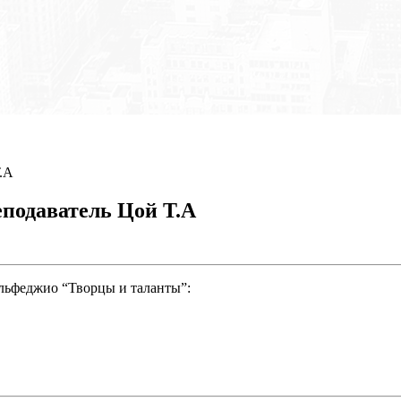
.А
еподаватель Цой Т.А
льфеджио “Творцы и таланты”:
.