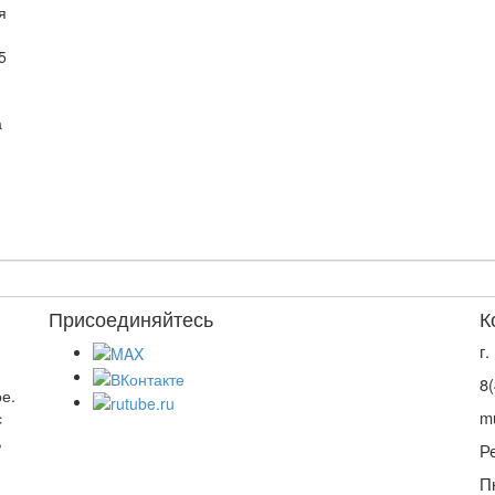
я
5
а
Присоединяйтесь
К
г
8
е.
m
с
,
Р
П